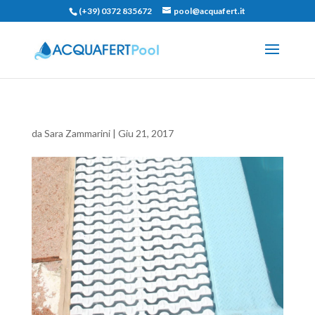
(+39) 0372 835672
pool@acquafert.it
da
Sara Zammarini
|
Giu 21, 2017