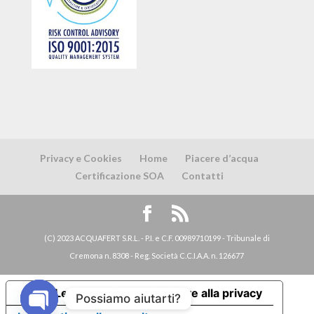
Privacy e Cookies
Home
Piacere d’acqua
Certificazione SOA
Contatti
(C) 2023 ACQUAFERT S.R.L. - P.I. e C.F. 00989710199 - Tribunale di
Cremona n. 8308 - Reg. Società C.C.I.A.A. n. 126677
Le tue preferenze relative alla privacy
Possiamo aiutarti?