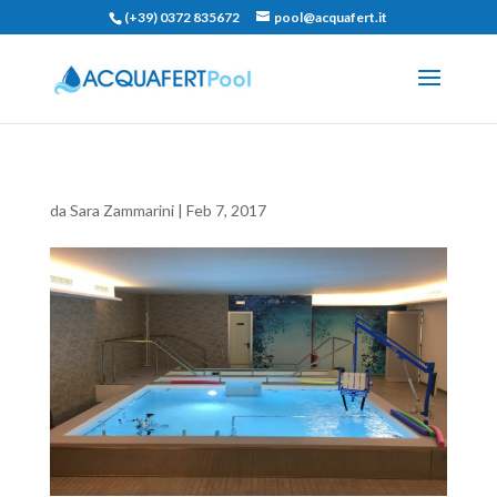
(+39) 0372 835672
pool@acquafert.it
da
Sara Zammarini
|
Feb 7, 2017