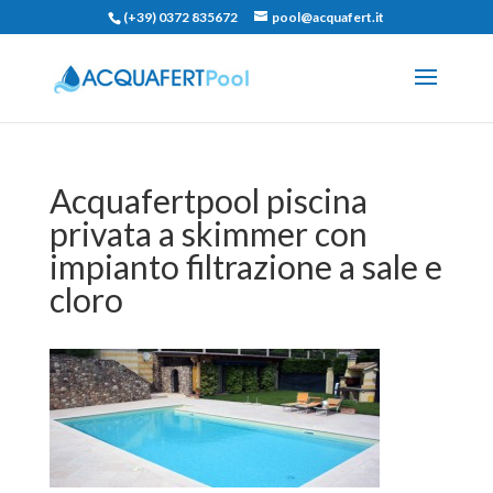
(+39) 0372 835672
pool@acquafert.it
Acquafertpool piscina
privata a skimmer con
impianto filtrazione a sale e
cloro