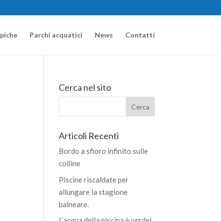
apiche
Parchi acquatici
News
Contatti
Cerca nel sito
Articoli Recenti
Bordo a sfioro infinito sulle
colline
Piscine riscaldate per
allungare la stagione
balneare.
L’acqua della piscina è verde!