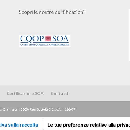
Scopri le nostre certificazioni
Certificazione SOA
Contatti
di Cremona n. 8308 - Reg. Società C.C.I.A.A. n. 126677
iva sulla raccolta
Le tue preferenze relative alla priva