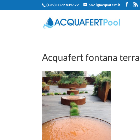
(+39) 0372 835672
pool@acquafert.it
Acquafert fontana terra