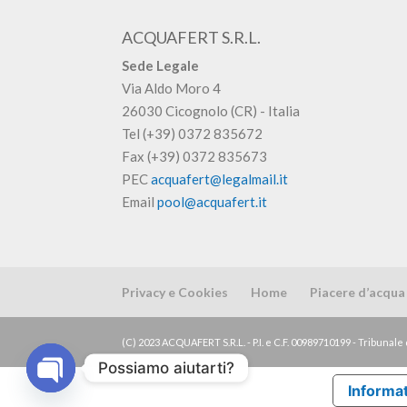
ACQUAFERT S.R.L.
Sede Legale
Via Aldo Moro 4
26030 Cicognolo (CR) - Italia
Tel (+39) 0372 835672
Fax (+39) 0372 835673
PEC
acquafert@legalmail.it
Email
pool@acquafert.it
Privacy e Cookies
Home
Piacere d’acqua
(C) 2023 ACQUAFERT S.R.L. - P.I. e C.F. 00989710199 - Tribunale 
Possiamo aiutarti?
Informat
Open