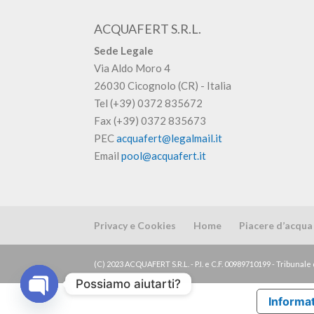
ACQUAFERT S.R.L.
Sede Legale
Via Aldo Moro 4
26030 Cicognolo (CR) - Italia
Tel (+39) 0372 835672
Fax (+39) 0372 835673
PEC
acquafert@legalmail.it
Email
pool@acquafert.it
Privacy e Cookies
Home
Piacere d’acqua
(C) 2023 ACQUAFERT S.R.L. - P.I. e C.F. 00989710199 - Tribunale 
Possiamo aiutarti?
Informat
Open