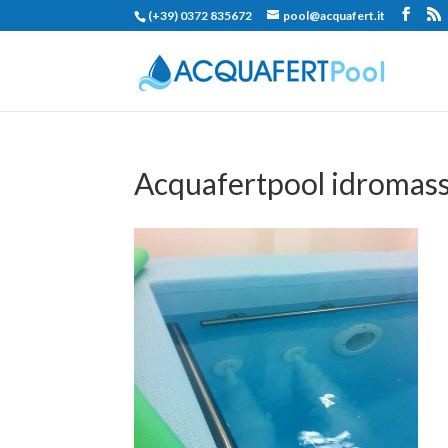
(+39) 0372 835672
pool@acquafert.it
Acquafertpool idromass