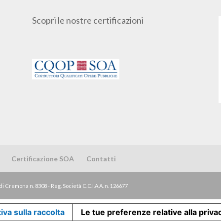
Scopri le nostre certificazioni
Certificazione SOA
Contatti
di Cremona n. 8308 - Reg. Società C.C.I.A.A. n. 126677
iva sulla raccolta
Le tue preferenze relative alla priva