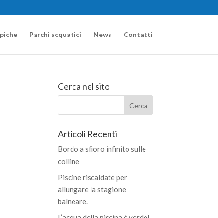
apiche
Parchi acquatici
News
Contatti
Cerca nel sito
Articoli Recenti
Bordo a sfioro infinito sulle
colline
Piscine riscaldate per
allungare la stagione
balneare.
L’acqua della piscina è verde!