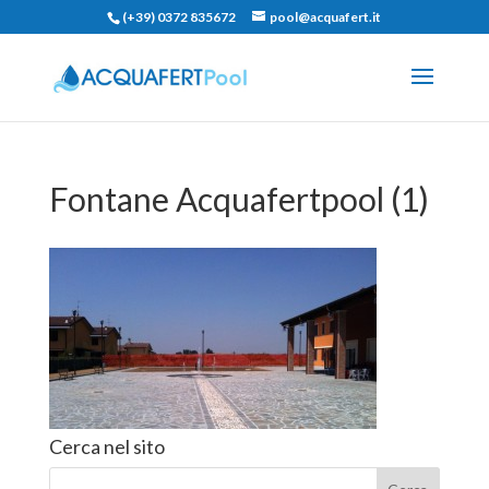
(+39) 0372 835672
pool@acquafert.it
Fontane Acquafertpool (1)
Cerca nel sito