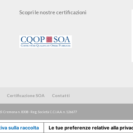
Scopri le nostre certificazioni
Certificazione SOA
Contatti
di Cremona n. 8308 - Reg. Società C.C.I.A.A. n. 126677
iva sulla raccolta
Le tue preferenze relative alla priva