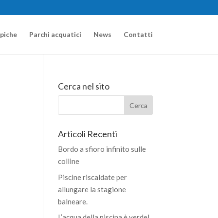
apiche
Parchi acquatici
News
Contatti
Cerca nel sito
Articoli Recenti
Bordo a sfioro infinito sulle
colline
Piscine riscaldate per
allungare la stagione
balneare.
L’acqua della piscina è verde!