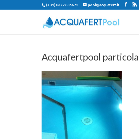
(+39) 0372 835672
pool@acquafert.it
Acquafertpool particola