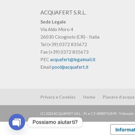
ACQUAFERT S.R.L.
Sede Legale
Via Aldo Moro 4
26030 Cicognolo (CR) - Italia
Tel (+39) 0372 835672
Fax (+39) 0372 835673
PEC
acquafert@legalmail.it
Email
pool@acquafert.it
Privacy e Cookies
Home
Piacere d’acqua
(C) 2023 ACQUAFERT S.R.L. - P.I. e C.F. 00989710199 - Tribunale 
Possiamo aiutarti?
Informat
Open