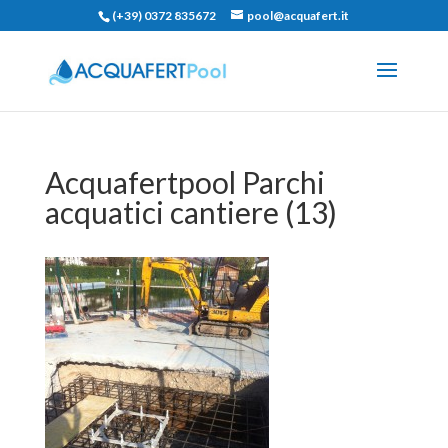
(+39) 0372 835672
pool@acquafert.it
Acquafertpool Parchi
acquatici cantiere (13)