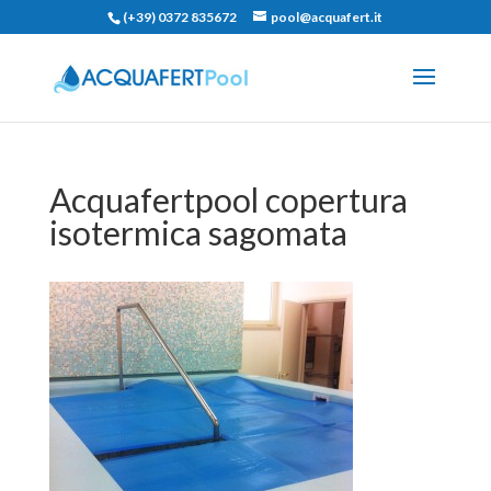
(+39) 0372 835672
pool@acquafert.it
Acquafertpool copertura
isotermica sagomata