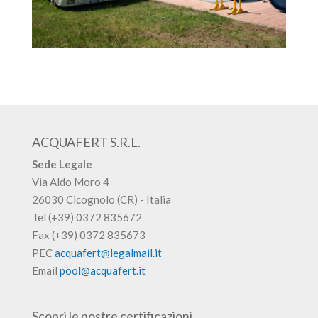
ACQUAFERT S.R.L.
Sede Legale
Via Aldo Moro 4
26030 Cicognolo (CR) - Italia
Tel (+39) 0372 835672
Fax (+39) 0372 835673
PEC
acquafert@legalmail.it
Email
pool@acquafert.it
Scopri le nostre certificazioni